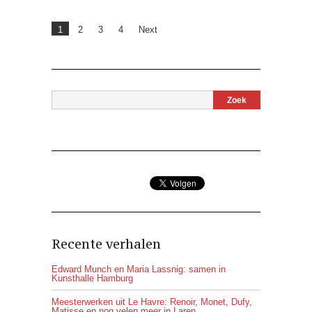
1
2
3
4
Next
Recente verhalen
Edward Munch en Maria Lassnig: samen in
Kunsthalle Hamburg
Meesterwerken uit Le Havre: Renoir, Monet, Dufy,
Matisse en nog velen meer in Laren