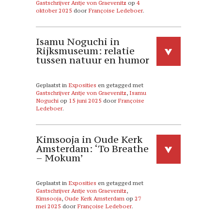
Gastschrijver Antje von Graevenitz
op
4
oktober 2025
door
Françoise Ledeboer
.
Isamu Noguchi in
Rijksmuseum: relatie
tussen natuur en humor
Geplaatst in
Exposities
en getagged met
Gastschrijver Antje von Graevenitz
,
Isamu
Noguchi
op
15 juni 2025
door
Françoise
Ledeboer
.
Kimsooja in Oude Kerk
Amsterdam: ‘To Breathe
– Mokum’
Geplaatst in
Exposities
en getagged met
Gastschrijver Antje von Graevenitz
,
Kimsooja
,
Oude Kerk Amsterdam
op
27
mei 2025
door
Françoise Ledeboer
.