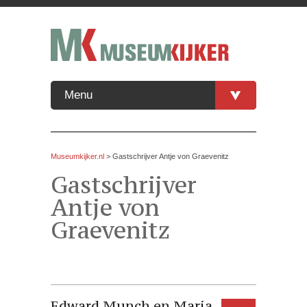
Menu
Museumkijker.nl
>
Gastschrijver Antje von Graevenitz
Gastschrijver
Antje von
Graevenitz
Edward Munch en Maria