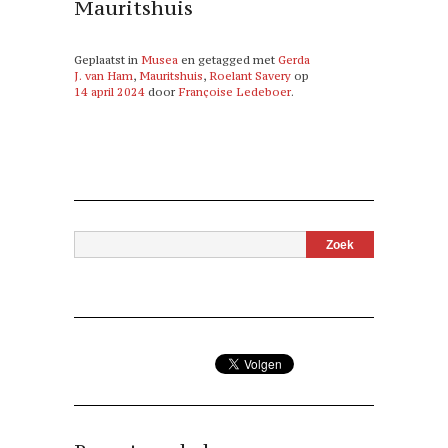
Mauritshuis
Geplaatst in
Musea
en getagged met
Gerda
J. van Ham
,
Mauritshuis
,
Roelant Savery
op
14 april 2024
door
Françoise Ledeboer
.