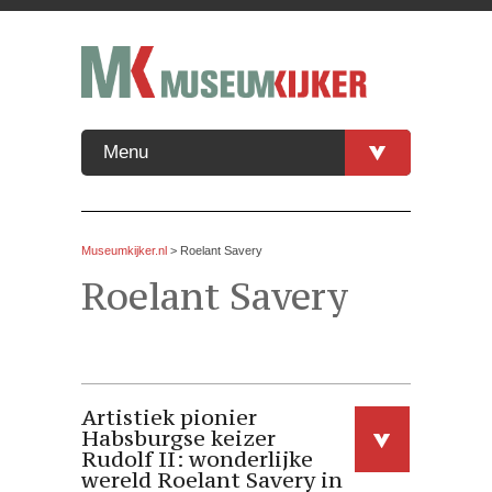
Menu
Museumkijker.nl
>
Roelant Savery
Roelant Savery
Artistiek pionier
Habsburgse keizer
Rudolf II: wonderlijke
wereld Roelant Savery in