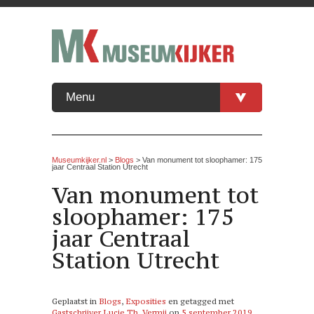
Menu
Museumkijker.nl
>
Blogs
> Van monument tot sloophamer: 175
jaar Centraal Station Utrecht
Van monument tot
sloophamer: 175
jaar Centraal
Station Utrecht
Geplaatst in
Blogs
,
Exposities
en getagged met
Gastschrijver Lucie Th. Vermij
op
5 september 2019