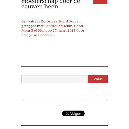
moederschap door de
eeuwen heen
Geplaatst in
Exposities
,
Kunst Kort
en
getagged met
Centraal Museum
,
Good
Mom/Bad Mom
op
27 maart 2025
door
Françoise Ledeboer
.