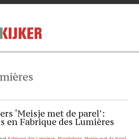
umières
ers ‘Meisje met de parel’:
s en Fabrique des Lumières
 met
Fabrique des Lumières
,
Mauritshuis
,
Meisje met de Parel