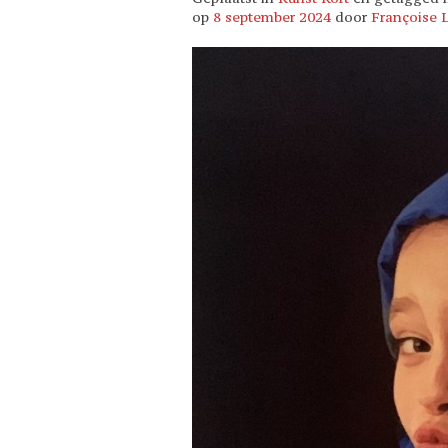
op
8 september 2024
door
Françoise 