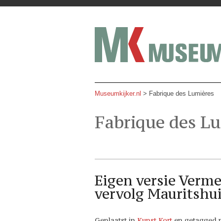
Museumkijker.nl
>
Fabrique des Lumières
Fabrique des L
Eigen versie Verme
vervolg Mauritshui
Geplaatst in
Kunst Kort
en getagged