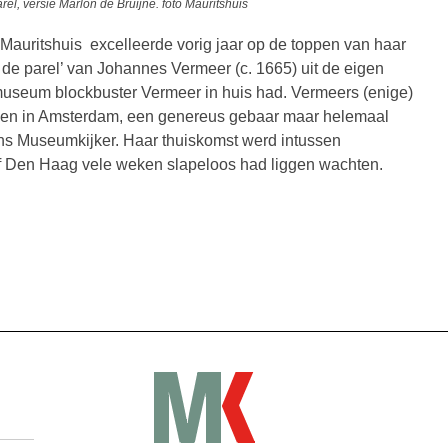
rel, versie Marlon de Bruijne. foto Mauritshuis
 Mauritshuis excelleerde vorig jaar op de toppen van haar
de parel’ van Johannes Vermeer (c. 1665) uit de eigen
ksmuseum blockbuster Vermeer in huis had. Vermeers (enige)
ken in Amsterdam, een genereus gebaar maar helemaal
hans Museumkijker. Haar thuiskomst werd intussen
sof Den Haag vele weken slapeloos had liggen wachten.