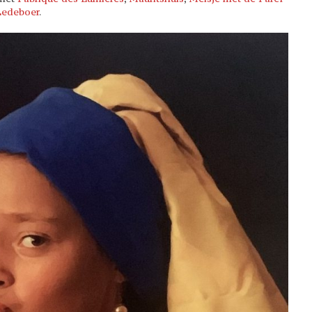
Ledeboer
.