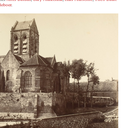
deboer
.