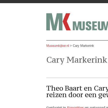
Museumkijker.nl
>
Cary Markerink
Cary Markerink
Theo Baart en Cary
reizen door een g
Geplaatst in
Exposities
en getagged 