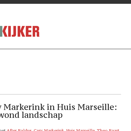
 Markerink in Huis Marseille:
ewond landschap
met
After Baldus
,
Cary Markerink
,
Huis Marseille
,
Theo Baart