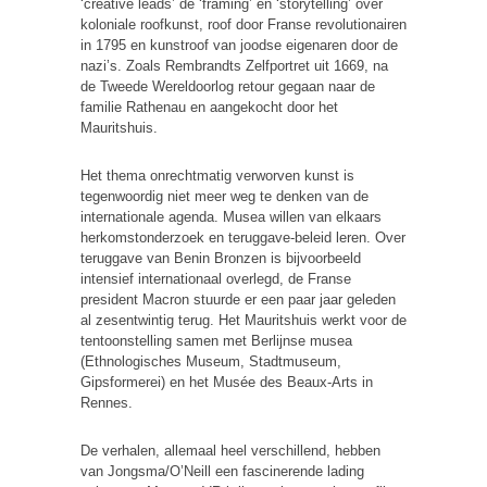
‘creative leads’ de ‘framing’ en ‘storytelling’ over
koloniale roofkunst, roof door Franse revolutionairen
in 1795 en kunstroof van joodse eigenaren door de
nazi’s. Zoals Rembrandts Zelfportret uit 1669, na
de Tweede Wereldoorlog retour gegaan naar de
familie Rathenau en aangekocht door het
Mauritshuis.
Het thema onrechtmatig verworven kunst is
tegenwoordig niet meer weg te denken van de
internationale agenda. Musea willen van elkaars
herkomstonderzoek en teruggave-beleid leren. Over
teruggave van Benin Bronzen is bijvoorbeeld
intensief internationaal overlegd, de Franse
president Macron stuurde er een paar jaar geleden
al zesentwintig terug. Het Mauritshuis werkt voor de
tentoonstelling samen met Berlijnse musea
(Ethnologisches Museum, Stadtmuseum,
Gipsformerei) en het Musée des Beaux-Arts in
Rennes.
De verhalen, allemaal heel verschillend, hebben
van Jongsma/O’Neill een fascinerende lading