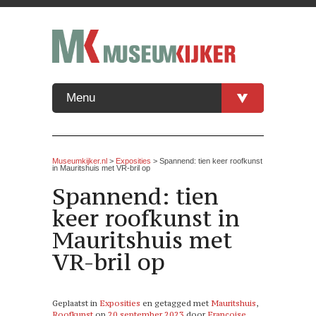
Menu
Museumkijker.nl
>
Exposities
> Spannend: tien keer roofkunst
in Mauritshuis met VR-bril op
Spannend: tien
keer roofkunst in
Mauritshuis met
VR-bril op
Geplaatst in
Exposities
en getagged met
Mauritshuis
,
Roofkunst
op
20 september 2023
door
Françoise