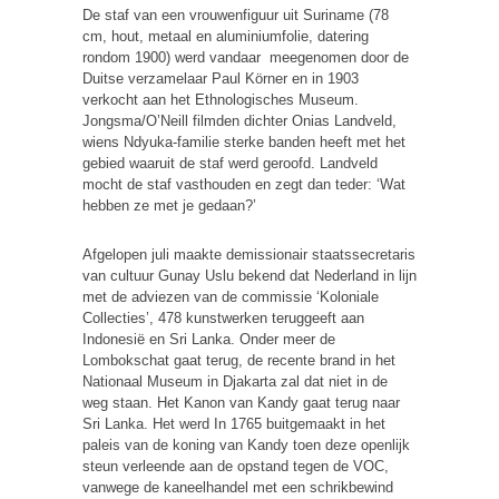
De staf van een vrouwenfiguur uit Suriname (78
cm, hout, metaal en aluminiumfolie, datering
rondom 1900) werd vandaar meegenomen door de
Duitse verzamelaar Paul Körner en in 1903
verkocht aan het Ethnologisches Museum.
Jongsma/O’Neill filmden dichter Onias Landveld,
wiens Ndyuka-familie sterke banden heeft met het
gebied waaruit de staf werd geroofd. Landveld
mocht de staf vasthouden en zegt dan teder: ‘Wat
hebben ze met je gedaan?’
Afgelopen juli maakte demissionair staatssecretaris
van cultuur Gunay Uslu bekend dat Nederland in lijn
met de adviezen van de commissie ‘Koloniale
Collecties’, 478 kunstwerken teruggeeft aan
Indonesië en Sri Lanka. Onder meer de
Lombokschat gaat terug, de recente brand in het
Nationaal Museum in Djakarta zal dat niet in de
weg staan. Het Kanon van Kandy gaat terug naar
Sri Lanka. Het werd In 1765 buitgemaakt in het
paleis van de koning van Kandy toen deze openlijk
steun verleende aan de opstand tegen de VOC,
vanwege de kaneelhandel met een schrikbewind