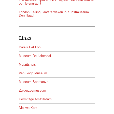
Fossielen-sculpturen uit vroegste tijden aan wandel
op Herengracht
London Calling: laatste weken in Kunstmuseum
Den Haag!
Links
Paleis Het Loo
Museum De Lakenhal
Mauritshuis
Van Gogh Museum
Museum Boerhaave
Zuiderzeemuseum
Hermitage Amsterdam
Nieuwe Kerk