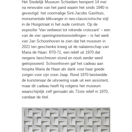
Het Stedelijk Museum Schiedam heropent 14 mei
na renovatie van het pand waarin het sinds 1940 is
gevestigd: het voormalige Sint-Jacobs Gasthuis,
monumentale blikvanger in neo-classicistische stijl
in de Hoogstraat in het oude centrum. Op de
expositie ‘Van oerbeest tot rokende croissant’ – een
van de vier openingstentoonstellingen – is het werk
van Jan Schoonhoven te zien dat het museum in
2021 ten geschenke kreeg uit de nalatenschap van
Maria de Haan: R70-71, een reliëf uit 1970 dat
nergens beschreven stond en nooit eerder werd
geëxposeerd. Schoonhoven gaf het cadeau aan
hospita Maria de Haan als dank voor haar goede
zorgen voor zijn zoon Jaap. Rond 1970 besteedde
de kunstenaar de uitvoering vaak uit een assistent,
maar dit cadeau heeft hij volgens het museum
waarschijnlijk zelf gemaakt als 71
ste
reliëf in 1970,
vandaar de titel.