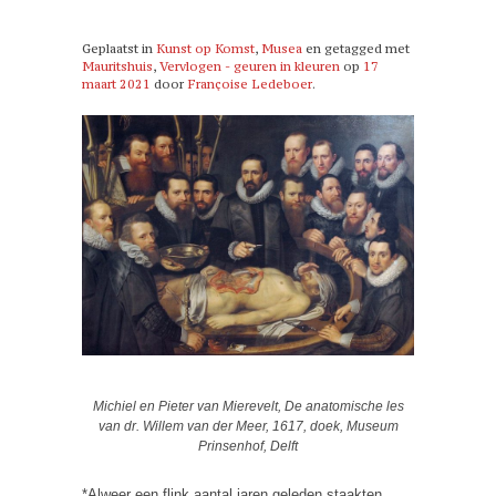
Geplaatst in
Kunst op Komst
,
Musea
en getagged met
Mauritshuis
,
Vervlogen - geuren in kleuren
op
17
maart 2021
door
Françoise Ledeboer
.
Michiel en Pieter van Mierevelt, De anatomische les
van dr. Willem van der Meer, 1617, doek, Museum
Prinsenhof, Delft
*Alweer een flink aantal jaren geleden staakten