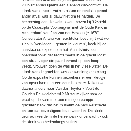
vuilnismannen tijdens een slepend cao-conflict. De
stank van stapels vuilniszakken en rondslingerend
ander afval was al gauw niet om te harden. De
herinnering aan die walm kwam boven bij ‘Gezicht
op de Oudezijds Voorburgwal met de Oude Kerk in
Amsterdam’ van Jan van der Heyden (c.1670).
Conservator Ariane van Suchtelen beschrijft wat we
zien in ‘Vervlogen – geuren in kleuren’, boek bij de
aanstaande expositie in het Mauritshuis: een
openbaar toilet dat rechtstreeks in de gracht loost,
een straatveger die paardenmest op een hoop
veegt, vrouwen doen de was in het vieze water. De
stank van de grachten was eeuwenlang een plaag.
Op de expositie kunnen bezoekers er een vleugje
van opsnuiven met een geurdispenser. Kijken we
daarna anders naar Van der Heyden? Voelt de
Gouden Eeuw dichterbij? Museumkijker nam de
proef op de som met een mini-geurpompje
grachtenstank dat het museum de pers verstrekte
en kan dat bevestigend beantwoorden. De sterke
geur activeerde in de hersenpan - onverwacht - ook
de stank van hedendaags vuilnis.