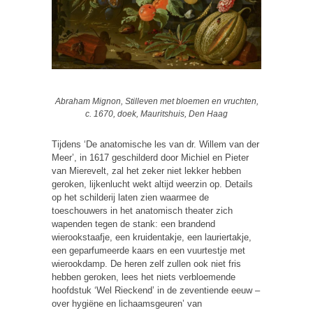
Abraham Mignon, Stilleven met bloemen en vruchten,
c. 1670, doek, Mauritshuis, Den Haag
Tijdens ‘De anatomische les van dr. Willem van der
Meer’, in 1617 geschilderd door Michiel en Pieter
van Mierevelt, zal het zeker niet lekker hebben
geroken, lijkenlucht wekt altijd weerzin op. Details
op het schilderij laten zien waarmee de
toeschouwers in het anatomisch theater zich
wapenden tegen de stank: een brandend
wierookstaafje, een kruidentakje, een lauriertakje,
een geparfumeerde kaars en een vuurtestje met
wierookdamp. De heren zelf zullen ook niet fris
hebben geroken, lees het niets verbloemende
hoofdstuk ‘Wel Rieckend’ in de zeventiende eeuw –
over hygiëne en lichaamsgeuren’ van