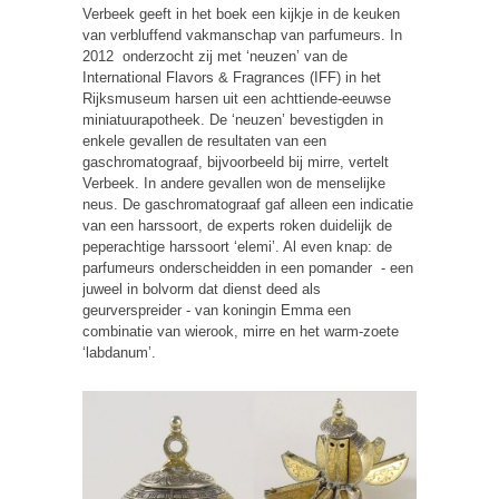
Verbeek geeft in het boek een kijkje in de keuken
van verbluffend vakmanschap van parfumeurs. In
2012 onderzocht zij met ‘neuzen’ van de
International Flavors & Fragrances (IFF) in het
Rijksmuseum harsen uit een achttiende-eeuwse
miniatuurapotheek. De ‘neuzen’ bevestigden in
enkele gevallen de resultaten van een
gaschromatograaf, bijvoorbeeld bij mirre, vertelt
Verbeek. In andere gevallen won de menselijke
neus. De gaschromatograaf gaf alleen een indicatie
van een harssoort, de experts roken duidelijk de
peperachtige harssoort ‘elemi’. Al even knap: de
parfumeurs onderscheidden in een pomander - een
juweel in bolvorm dat dienst deed als
geurverspreider - van koningin Emma een
combinatie van wierook, mirre en het warm-zoete
‘labdanum’.