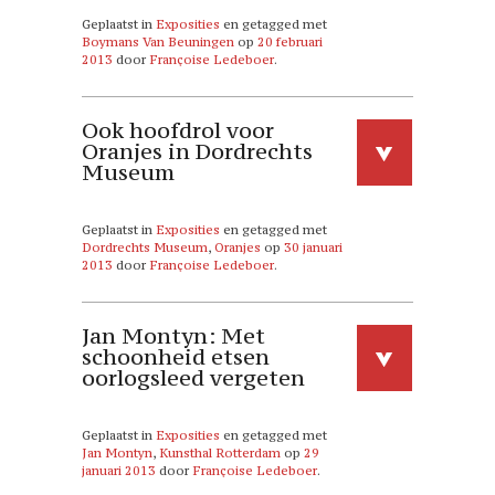
Geplaatst in
Exposities
en getagged met
Boymans Van Beuningen
op
20 februari
2013
door
Françoise Ledeboer
.
Ook hoofdrol voor
Oranjes in Dordrechts
Museum
Geplaatst in
Exposities
en getagged met
Dordrechts Museum
,
Oranjes
op
30 januari
2013
door
Françoise Ledeboer
.
Jan Montyn: Met
schoonheid etsen
oorlogsleed vergeten
Geplaatst in
Exposities
en getagged met
Jan Montyn
,
Kunsthal Rotterdam
op
29
januari 2013
door
Françoise Ledeboer
.