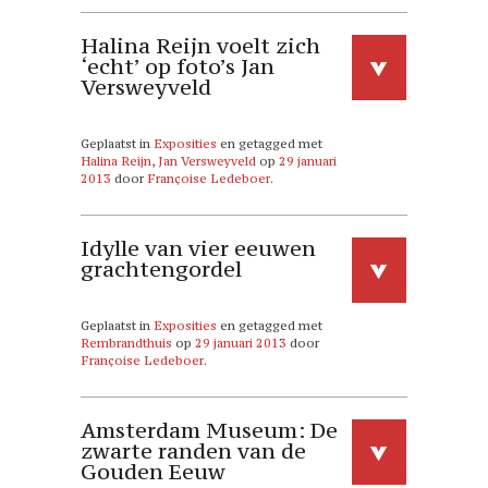
Halina Reijn voelt zich
‘echt’ op foto’s Jan
Versweyveld
Geplaatst in
Exposities
en getagged met
Halina Reijn
,
Jan Versweyveld
op
29 januari
2013
door
Françoise Ledeboer
.
Idylle van vier eeuwen
grachtengordel
Geplaatst in
Exposities
en getagged met
Rembrandthuis
op
29 januari 2013
door
Françoise Ledeboer
.
Amsterdam Museum: De
zwarte randen van de
Gouden Eeuw