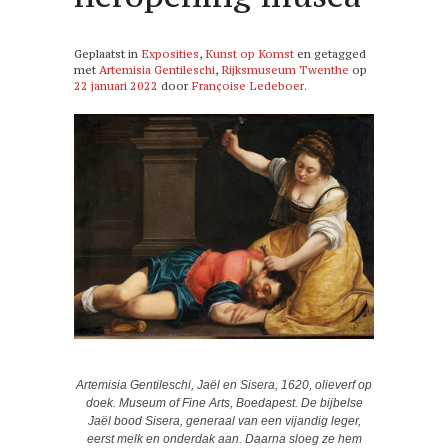
Geplaatst in
Exposities
,
Kunst op Komst
en getagged
met
Artemisia Gentileschi
,
Rijksmuseum Twenthe
op
22 januari 2022
door
Françoise Ledeboer
.
Artemisia Gentileschi, Jaël en Sisera, 1620, olieverf op
doek. Museum of Fine Arts, Boedapest. De bijbelse
Jaël bood Sisera, generaal van een vijandig leger,
eerst melk en onderdak aan. Daarna sloeg ze hem