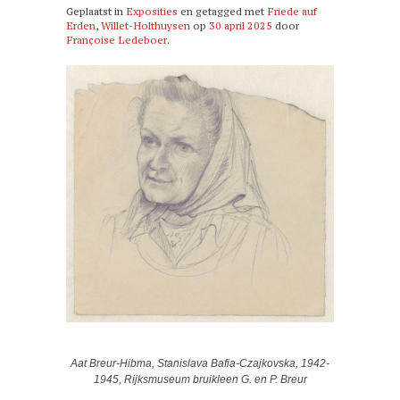
Geplaatst in
Exposities
en getagged met
Friede auf
Erden
,
Willet-Holthuysen
op
30 april 2025
door
Françoise Ledeboer
.
Aat Breur-Hibma, Stanislava Bafia-Czajkovska, 1942-
1945, Rijksmuseum bruikleen G. en P. Breur