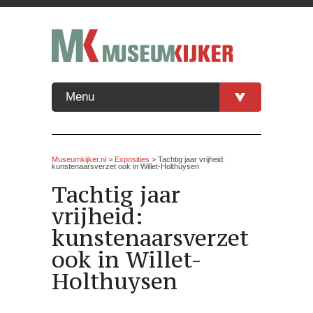
Menu
Museumkijker.nl
>
Exposities
> Tachtig jaar vrijheid:
kunstenaarsverzet ook in Willet-Holthuysen
Tachtig jaar
vrijheid:
kunstenaarsverzet
ook in Willet-
Holthuysen