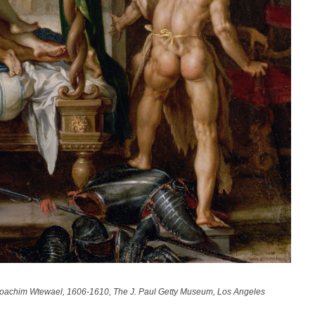
Joachim Wtewael, 1606-1610, The J. Paul Getty Museum, Los Angeles