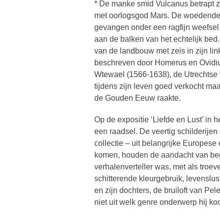
* De manke smid Vulcanus betrapt zi
met oorlogsgod Mars. De woedende g
gevangen onder een ragfijn weefsel
aan de balken van het echtelijk bed
van de landbouw met zeis in zijn link
beschreven door Homerus en Ovidiu
Wtewael (1566-1638), de Utrechtse
tijdens zijn leven goed verkocht m
de Gouden Eeuw raakte.
Op de expositie ‘Liefde en Lust’ in h
een raadsel. De veertig schilderije
collectie – uit belangrijke Europes
komen, houden de aandacht van beg
verhalenverteller was, met als troeve
schitterende kleurgebruik, levenslu
en zijn dochters, de bruiloft van Pel
niet uit welk genre onderwerp hij ko