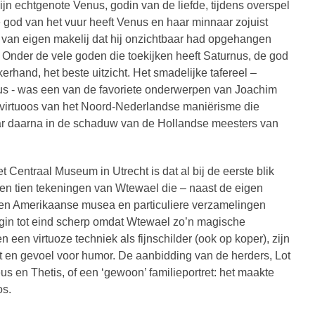
jn echtgenote Venus, godin van de liefde, tijdens overspel
od van het vuur heeft Venus en haar minnaar zojuist
 van eigen makelij dat hij onzichtbaar had opgehangen
. Onder de vele goden die toekijken heeft Saturnus, de god
erhand, het beste uitzicht. Het smadelijke tafereel –
s - was een van de favoriete onderwerpen van Joachim
 virtuoos van het Noord-Nederlandse maniërisme die
aar daarna in de schaduw van de Hollandse meesters van
et Centraal Museum in Utrecht is dat al bij de eerste blik
n en tien tekeningen van Wtewael die – naast de eigen
e en Amerikaanse musea en particuliere verzamelingen
in tot eind scherp omdat Wtewael zo’n magische
n een virtuoze techniek als fijnschilder (ook op koper), zijn
st en gevoel voor humor. De aanbidding van de herders, Lot
eus en Thetis, of een ‘gewoon’ familieportret: het maakte
os.