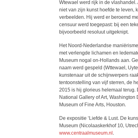
Wtewael werd rijk in de vlashandel. A
niet van zijn kunst hoefde te leven, 
verbeelden. Hij werd er beroemd m
censuur werd toegepast: bij een te
bijvoorbeeld resoluut uitgeknipt.
Het Noord-Nederlandse maniërisme m
met verlengde lichamen en ledemate
Museum nogal on-Hollands aan. Ge
naam werd gespeld (Wttewael, Uyte
kunstenaar uit de schijnwerpers raak
tentoonstelling van vijf sterren, 
2015 is hij glorieus helemaal terug
National Gallery of Art, Washington
Museum of Fine Arts, Houston.
De expositie ‘Liefde & Lust. De kun
Museum (Nicolaaskerkhof 10, Utrecht
www.centraalmuseum.nl
.