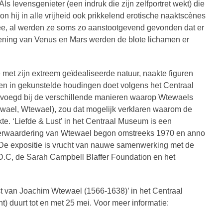
ls levensgenieter (een indruk die zijn zelfportret wekt) die
kon hij in alle vrijheid ook prikkelend erotische naaktscènes
ee, al werden ze soms zo aanstootgevend gevonden dat er
kening van Venus en Mars werden de blote lichamen er
et zijn extreem geïdealiseerde natuur, naakte figuren
n in gekunstelde houdingen doet volgens het Centraal
voegd bij de verschillende manieren waarop Wtewaels
wael, Wtewael), zou dat mogelijk verklaren waarom de
te. ‘Liefde & Lust’ in het Centraal Museum is een
de herwaardering van Wtewael begon omstreeks 1970 en anno
. De expositie is vrucht van nauwe samenwerking met de
 D.C, de Sarah Campbell Blaffer Foundation en het
st van Joachim Wtewael (1566-1638)’ in het Centraal
) duurt tot en met 25 mei. Voor meer informatie: