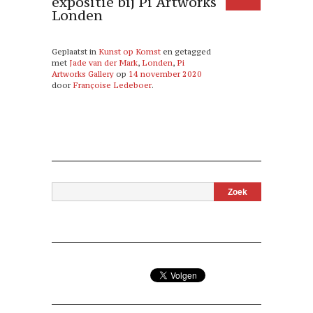
expositie bij Pi Artworks
Londen
Geplaatst in
Kunst op Komst
en getagged
met
Jade van der Mark
,
Londen
,
Pi
Artworks Gallery
op
14 november 2020
door
Françoise Ledeboer
.