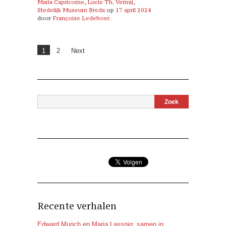
Maria Capricorne
,
Lucie Th. Vermij
,
Stedelijk Museum Breda
op
17 april 2024
door
Françoise Ledeboer
.
1
2
Next
Recente verhalen
Edward Munch en Maria Lassnig: samen in